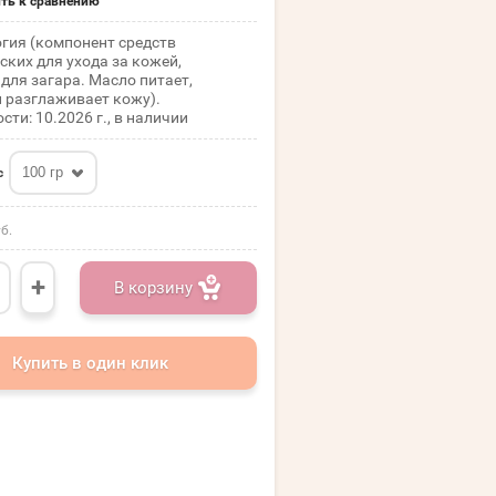
ть к сравнению
гия (компонент средств
ских для ухода за кожей,
для загара. Масло питает,
и разглаживает кожу).
сти: 10.2026 г., в наличии
100 гр
с
б.
+
В корзину
Купить в один клик