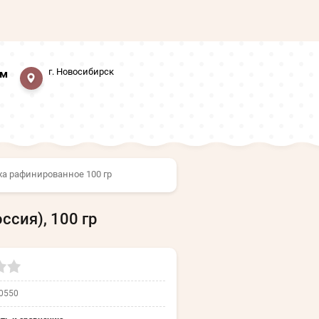
г. Новосибирск
мм
ха рафинированное 100 гр
сия), 100 гр
0550