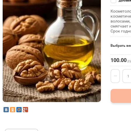
Добави
Косметоло
косметиче
волосами, 
смягчает 
Срок годно
Выбрать ве
100.00
ру
−