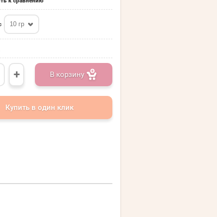
ть к сравнению
10 гр
с
.
+
В корзину
Купить в один клик