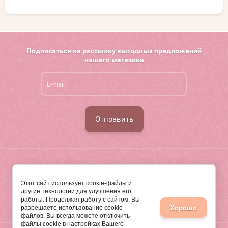
Подписаться на рассылку выгодных предложений
нашего магазина
Отправить
г. Новосибирск
Этот сайт использует cookie-файлы и
+7 (903)900-8198 МАХ, Телеграмм
другие технологии для улучшения его
работы. Продолжая работу с сайтом, Вы
ПРЕДЛОЖЕНИЯ НА САЙТЕ НЕ ЯВЛЯЮТСЯ ПУБЛИЧНОЙ ОФЕРТОЙ
Хорошо
разрешаете использование cookie-
файлов. Вы всегда можете отключить
файлы cookie в настройках Вашего