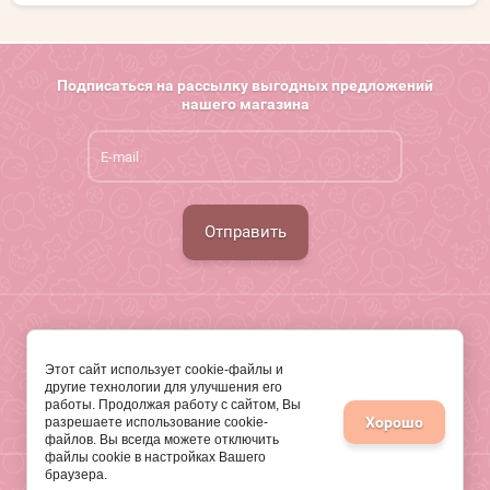
Подписаться на рассылку выгодных предложений
нашего магазина
Отправить
г. Новосибирск
Этот сайт использует cookie-файлы и
+7 (903)900-8198 МАХ, Телеграмм
другие технологии для улучшения его
работы. Продолжая работу с сайтом, Вы
ПРЕДЛОЖЕНИЯ НА САЙТЕ НЕ ЯВЛЯЮТСЯ ПУБЛИЧНОЙ ОФЕРТОЙ
Хорошо
разрешаете использование cookie-
файлов. Вы всегда можете отключить
файлы cookie в настройках Вашего
браузера.